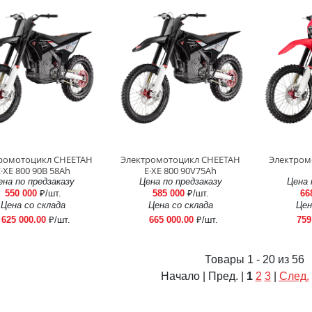
ромотоцикл CHEETAH
Электромотоцикл CHEETAH
Электром
·XE 800 90В 58Аh
E·XE 800 90V75Ah
ена по предзаказу
Цена по предзаказу
Цена 
550 000
₽/шт.
585 000
₽/шт.
66
Цена со склада
Цена со склада
Цен
625 000.00
₽/шт.
665 000.00
₽/шт.
759
Товары 1 - 20 из 56
Начало | Пред. |
1
2
3
|
След.