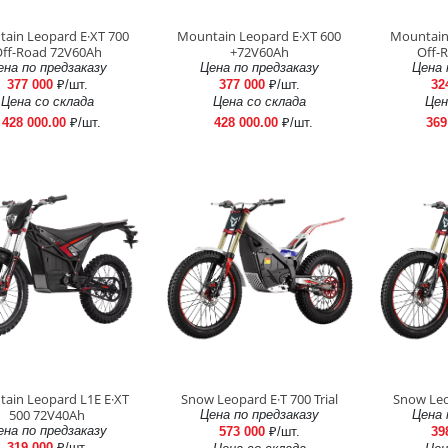
ain Leopard E·XT 700
Mountain Leopard E·XT 600
Mountain
ff-Road 72V60Ah
+72V60Ah
Off-
ена по предзаказу
Цена по предзаказу
Цена 
377 000
₽/шт.
377 000
₽/шт.
32
Цена со склада
Цена со склада
Цен
428 000.00
₽/шт.
428 000.00
₽/шт.
369
ain Leopard L1E E·XT
Snow Leopard E·T 700 Trial
Snow Leop
500 72V40Ah
Цена по предзаказу
Цена 
ена по предзаказу
573 000
₽/шт.
39
319 000
₽/шт.