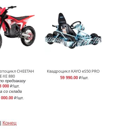
отоцикл CHEETAH
Квадроцикл KAYO еS50 PRO
E·XE 880
59 990.00
₽/шт.
по предзаказу
8 000
₽/шт.
а со склада
 000.00
₽/шт.
|
Конец