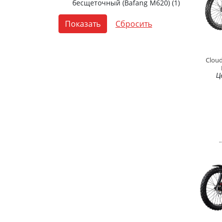
бесщеточный (Bafang M620) (
1
)
Clou
Ц