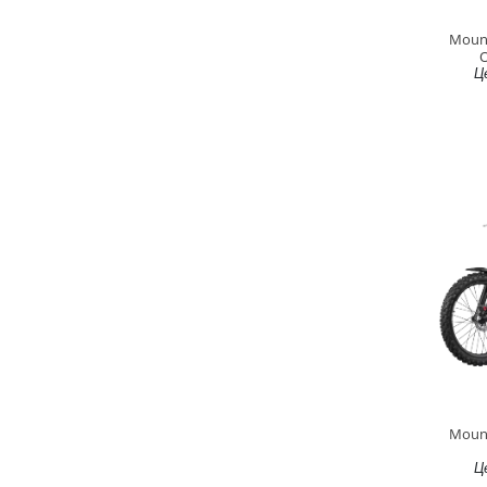
Mount
O
Ц
Mount
Ц