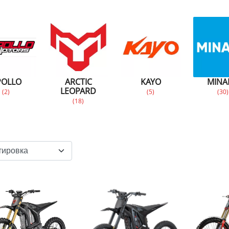
POLLO
ARCTIC
KAYO
MINA
LEOPARD
(2)
(5)
(30)
(18)