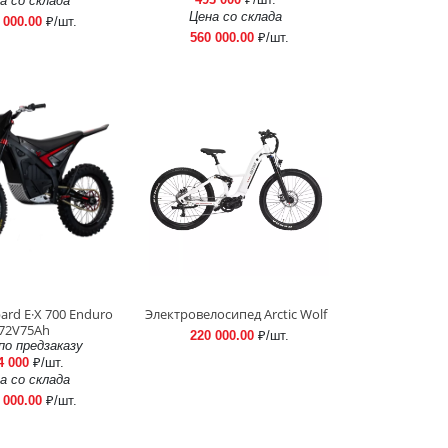
а со склада
Цена со склада
 000.00
₽/шт.
560 000.00
₽/шт.
ard E·X 700 Enduro
Электровелосипед Arctic Wolf
72V75Ah
220 000.00
₽/шт.
по предзаказу
4 000
₽/шт.
а со склада
 000.00
₽/шт.