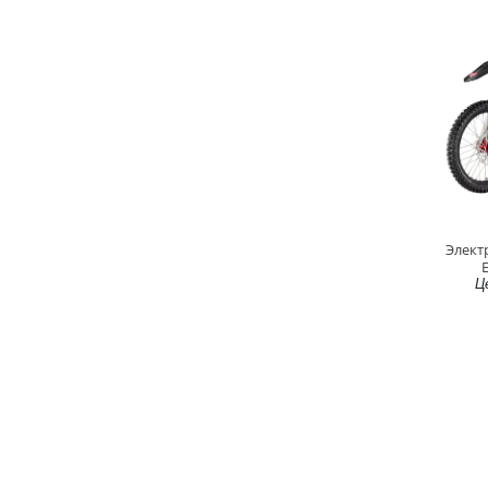
Элект
E
Ц