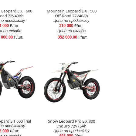
 Leopard E·XT 600
Mountain Leopard E·XT 500
Road 72V40Ah
Off-Road 72V40Ah
по предзаказу
Цена по предзаказу
4 000
₽/шт.
310 000
₽/шт.
а со склада
Цена со склада
 000.00
₽/шт.
352 000.00
₽/шт.
ard E·T 600 Trial
Snow Leopard Pro E·X 800
Enduro 72V75Ah
по предзаказу
Цена по предзаказу
8 000
₽/шт.
493 000
₽/шт.