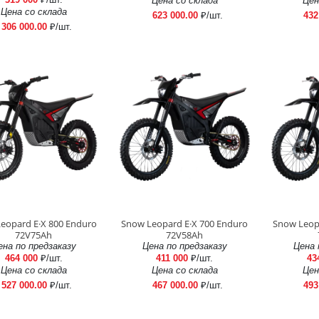
Цена со склада
Цен
Цена со склада
623 000.00
₽/шт.
432
306 000.00
₽/шт.
eopard E·X 800 Enduro
Snow Leopard E·X 700 Enduro
Snow Leop
72V75Ah
72V58Ah
ена по предзаказу
Цена по предзаказу
Цена 
464 000
₽/шт.
411 000
₽/шт.
43
Цена со склада
Цена со склада
Цен
527 000.00
₽/шт.
467 000.00
₽/шт.
493