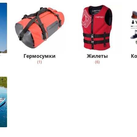
т
Гермосумки
Жилеты
К
(1)
(6)