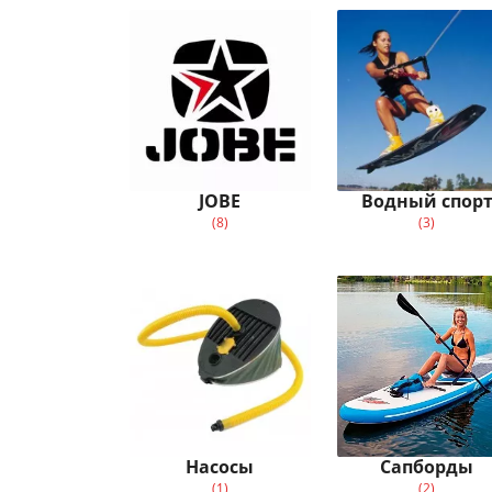
JOBE
Водный спор
(8)
(3)
Насосы
Сапборды
(1)
(2)