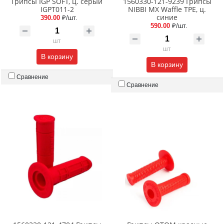
Грипсы IGP SOFT, ц. серый
1560330-121-9239 Грипсы
IGPT011-2
NIBBI MX Waffle TPE, ц.
синие
390.00
₽/шт.
590.00
₽/шт.
шт
шт
В корзину
В корзину
Сравнение
Сравнение