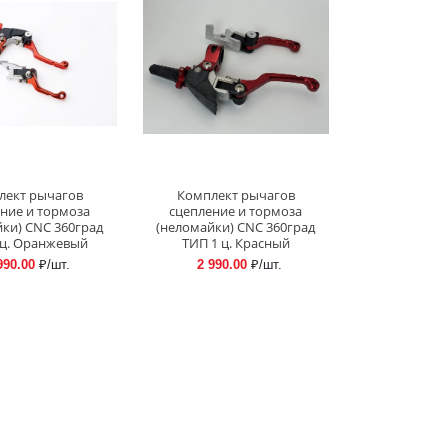
лект рычагов
Комплект рычагов
ние и тормоза
сцепление и тормоза
ки) CNC 360град
(неломайки) CNC 360град
 ц. Оранжевый
ТИП 1 ц. Красный
990.00
₽/шт.
2 990.00
₽/шт.