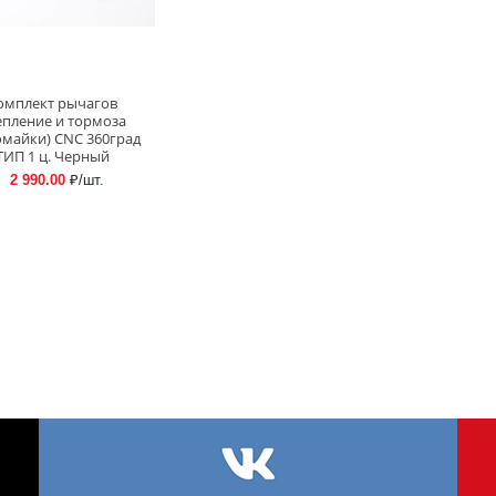
омплект рычагов
епление и тормоза
омайки) CNC 360град
ТИП 1 ц. Черный
2 990.00
₽/шт.