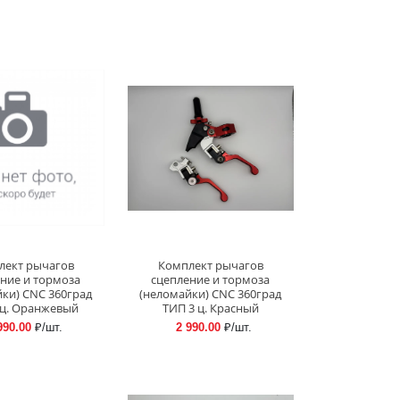
лект рычагов
Комплект рычагов
ние и тормоза
сцепление и тормоза
ки) CNC 360град
(неломайки) CNC 360град
 ц. Оранжевый
ТИП 3 ц. Красный
990.00
₽/шт.
2 990.00
₽/шт.