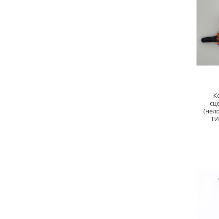
К
сц
(нел
ТИ