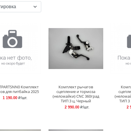
ТPARTSNN0 Комплект
Комплект рычагов
Комп
ов для питбайка 2025
сцепление и тормоза
сцепле
(неломайки) CNC 360град
(неломай
1 190.00
₽/шт.
ТИП 3 ц. Черный
ТИП 3
2 990.00
₽/шт.
2 