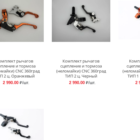
омплект рычагов
Комплект рычагов
Комп
епление и тормоза
сцепление и тормоза
сцепле
омайки) CNC 360град
(неломайки) CNC 360град
(неломай
П 2 ц. Оранжевый
ТИП 2 ц. Черный
ТИП 1
2 990.00
₽/шт.
2 990.00
₽/шт.
2 