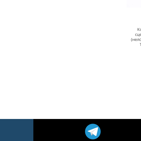
К
сц
(нел