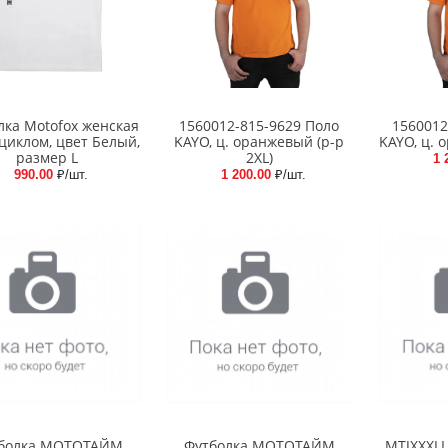
лка Motofox женская
1560012-815-9629 Поло
1560012
циклом, цвет Белый,
KAYO, ц. оранжевый (р-р
KAYO, ц. 
размер L
2XL)
1 
990.00
₽/шт.
1 200.00
₽/шт.
болка МОТОТАЙМ
Футболка МОТОТАЙМ
MTJXXXLL