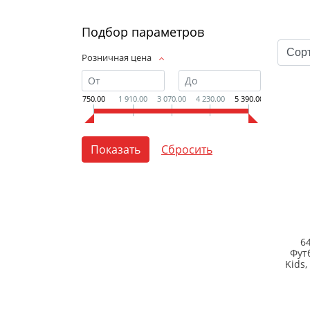
Подбор параметров
Розничная цена
750.00
1 910.00
3 070.00
4 230.00
5 390.00
6
Фут
Kids