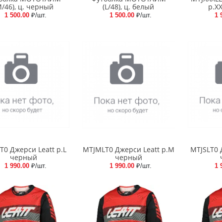
M/46), ц. черный
(L/48), ц. белый
р.X
1 500.00
₽/шт.
1 500.00
₽/шт.
1 
T0 Джерси Leatt р.L
MTJMLT0 Джерси Leatt р.M
MTJSLT0 
черный
черный
1 990.00
₽/шт.
1 990.00
₽/шт.
1 