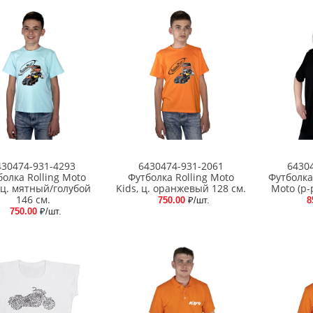
430474-931-4293
6430474-931-2061
6430
болка Rolling Moto
Футболка Rolling Moto
Футболка
, ц. мятный/голубой
Kids, ц. оранжевый 128 см.
Moto (р-
146 см.
750.00
₽/шт.
8
750.00
₽/шт.