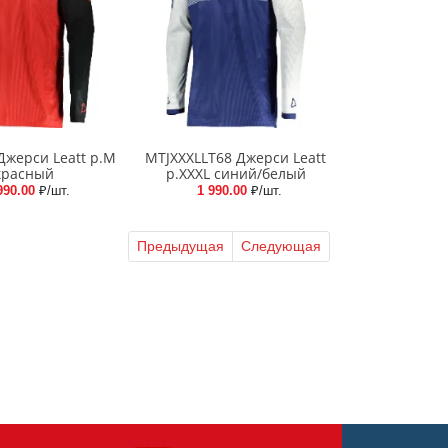
Джерси Leatt р.M
MTJXXXLLT68 Джерси Leatt
красный
р.XXXL синий/белый
990.00
₽/шт.
1 990.00
₽/шт.
Предыдущая
Следующая