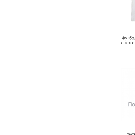
Футбо
с мото
Фут