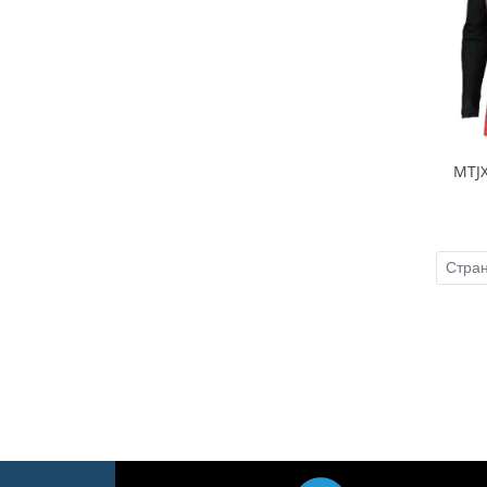
MTJX
Стра