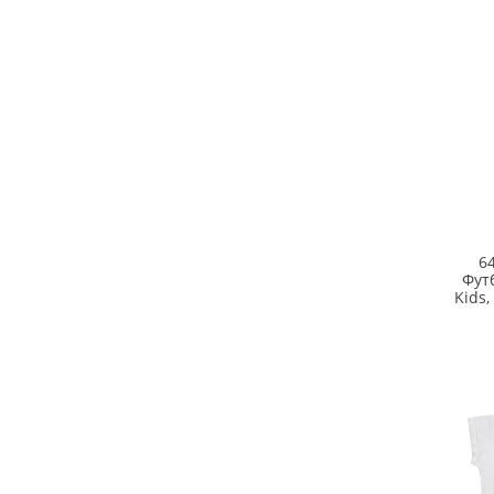
6
Фут
Kids