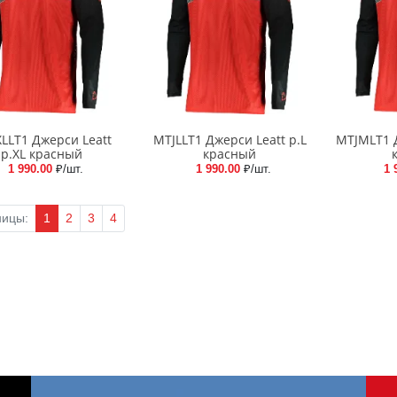
LLT1 Джерси Leatt
MTJLLT1 Джерси Leatt р.L
MTJMLT1 
р.XL красный
красный
1 990.00
₽/шт.
1 990.00
₽/шт.
1 
ницы:
1
2
3
4