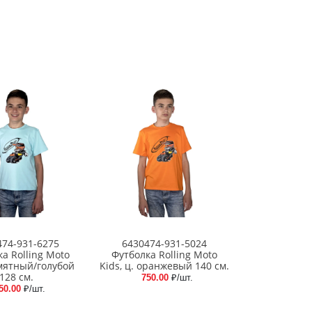
474-931-6275
6430474-931-5024
а Rolling Moto
Футболка Rolling Moto
 мятный/голубой
Kids, ц. оранжевый 140 см.
128 см.
750.00
₽/шт.
50.00
₽/шт.