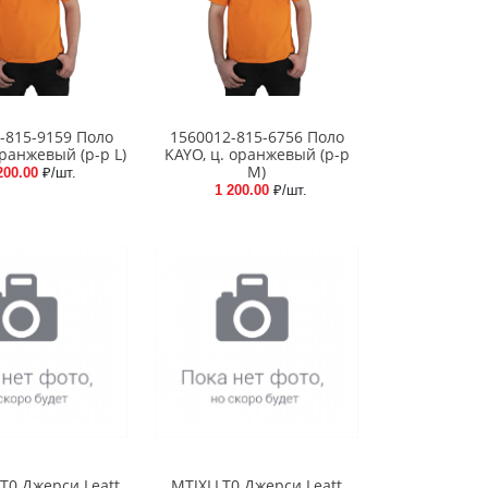
-815-9159 Поло
1560012-815-6756 Поло
оранжевый (р-р L)
KAYO, ц. оранжевый (р-р
M)
200.00
₽/шт.
1 200.00
₽/шт.
T0 Джерси Leatt
MTJXLLT0 Джерси Leatt