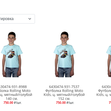
430474-931-8988
6430474-931-7537
6430
болка Rolling Moto
Футболка Rolling Moto
Футболк
, ц. мятный/голубой
Kids, ц. мятный/голубой
Kids, ц.
140 см.
152 см.
750.00
₽/шт.
750.00
₽/шт.
7