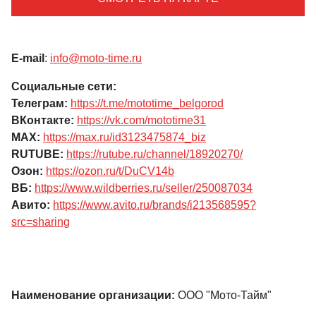
E-mail
:
info@moto-time.ru
Социальные сети:
Телеграм:
https://t.me/mototime_belgorod
ВКонтакте:
https://vk.com/mototime31
MAX:
https://max.ru/id3123475874_biz
RUTUBE:
https://rutube.ru/channel/18920270/
Озон:
https://ozon.ru/t/DuCV14b
ВБ:
https://www.wildberries.ru/seller/250087034
Авито:
https://www.avito.ru/brands/i213568595?
src=sharing
Наименование организации:
ООО "Мото-Тайм"