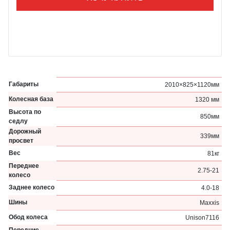
Габариты
2010×825×1120мм
Колесная база
1320 мм
Высота по
850мм
седлу
Дорожный
339мм
просвет
Вес
81кг
Переднее
2.75-21
колесо
Заднее колесо
4.0-18
Шины
Maxxis
Обод колеса
Unison7116