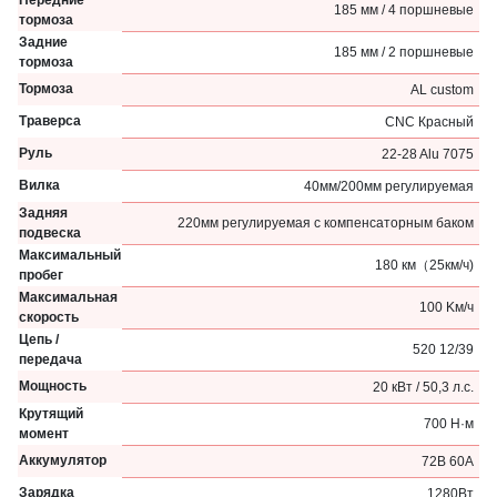
Передние
185 мм / 4 поршневые
тормоза
Задние
185 мм / 2 поршневые
тормоза
Тормоза
AL custom
Траверса
CNC Красный
Руль
22-28 Alu 7075
Вилка
40мм/200мм регулируемая
Задняя
220мм регулируемая с компенсаторным баком
подвеска
Максимальный
180 км（25км/ч)
пробег
Максимальная
100 Kм/ч
скорость
Цепь /
520 12/39
передача
Мощность
20 кВт / 50,3 л.с.
Крутящий
700 Н·м
момент
Аккумулятор
72В 60А
Зарядка
1280Вт