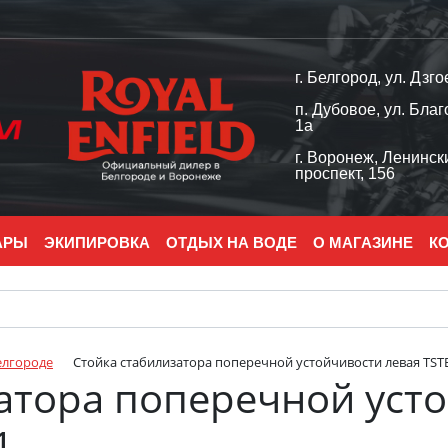
г. Белгород, ул. Дзго
п. Дубовое, ул. Благ
1а
г. Воронеж, Ленинск
проспект, 156
АРЫ
ЭКИПИРОВКА
ОТДЫХ НА ВОДЕ
О МАГАЗИНЕ
К
елгороде
Стойка стабилизатора поперечной устойчивости левая TSTE
атора поперечной уст
1