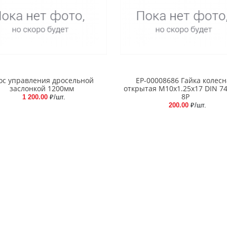
ос управления дросельной
EP-00008686 Гайка колесн
заслонкой 1200мм
открытая М10x1.25x17 DIN 7
8P
1 200.00
₽/шт.
200.00
₽/шт.