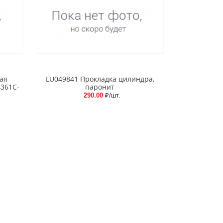
ая
LU049841 Прокладка цилиндра,
4361C-
паронит
290.00
₽/шт.