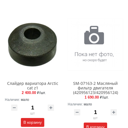
Слайдер вариатора Arctic
SM-07163-2 Масляный
cat z1
фильтр двигателя
(420956123/420956124)
2 400.00
₽/шт.
1 690.00
₽/шт.
Наличие:
мало
Наличие:
мало
шт
шт
В корзину
В корзину