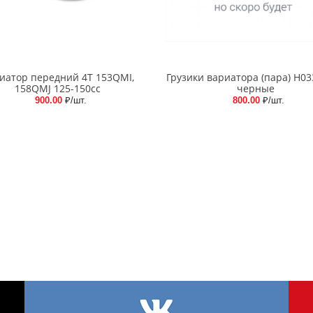
иатор передний 4T 153QMI,
Грузики вариатора (пара) H03
158QMJ 125-150cc
черные
900.00
₽/шт.
800.00
₽/шт.