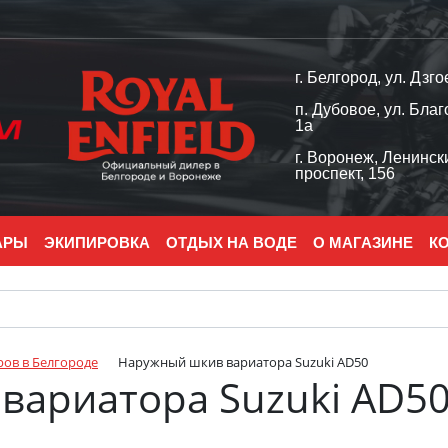
г. Белгород, ул. Дзго
п. Дубовое, ул. Благ
1а
г. Воронеж, Ленинск
проспект, 156
АРЫ
ЭКИПИРОВКА
ОТДЫХ НА ВОДЕ
О МАГАЗИНЕ
К
ров в Белгороде
Наружный шкив вариатора Suzuki AD50
вариатора Suzuki AD5