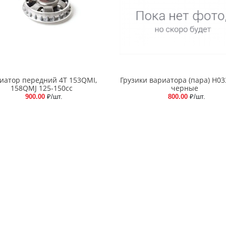
иатор передний 4T 153QMI,
Грузики вариатора (пара) H03
158QMJ 125-150cc
черные
900.00
₽/шт.
800.00
₽/шт.