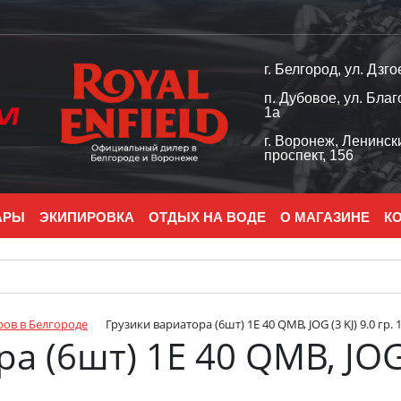
г. Белгород, ул. Дзго
п. Дубовое, ул. Благ
1а
г. Воронеж, Ленинск
проспект, 156
АРЫ
ЭКИПИРОВКА
ОТДЫХ НА ВОДЕ
О МАГАЗИНЕ
К
ров в Белгороде
Грузики вариатора (6шт) 1E 40 QMB, JOG (3 KJ) 9.0 гр. 
 (6шт) 1E 40 QMB, JOG (