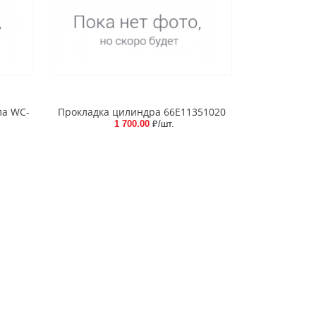
ла WC-
Прокладка цилиндра 66E11351020
1 700.00
₽/шт.