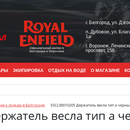
г. Белгород, ул. Дзго
п. Дубовое, ул. Благ
1а
г. Воронеж, Ленинск
проспект, 156
АРЫ
ЭКИПИРОВКА
ОТДЫХ НА ВОДЕ
О МАГАЗИНЕ
К
е к лодкам в Белгороде
SSCL00010205 Держатель весла тип а черн
ржатель весла тип а 