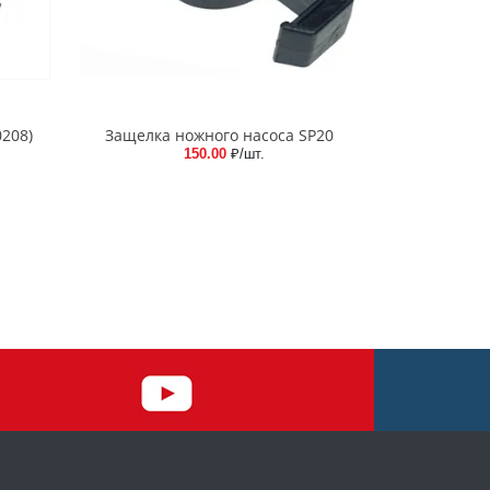
0208)
Защелка ножного насоса SP20
150.00
₽/шт.