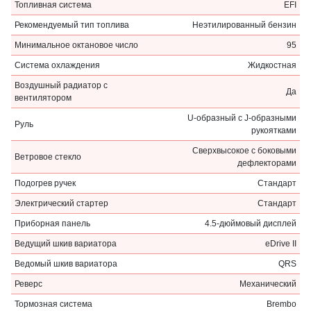
Топливная система
EFI
Рекомендуемый тип топлива
Неэтилированный бензин
Минимальное октановое число
95
Система охлаждения
Жидкостная
Воздушный радиатор с
Да
вентилятором
U-образный с J-образными
Руль
рукоятками
Сверхвысокое с боковыми
Ветровое стекло
дефлекторами
Подогрев ручек
Стандарт
Электрический стартер
Стандарт
Приборная панель
4.5-дюймовый дисплей
Ведущий шкив вариатора
eDrive II
Ведомый шкив вариатора
QRS
Реверс
Механический
Тормозная система
Brembo