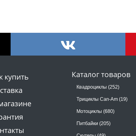
Каталог товаров
к купить
Квадроциклы (252)
ставка
Трициклы Can-Am (19)
магазине
Мотоциклы (680)
рантия
Питбайки (205)
нтакты
Скутеры (49)