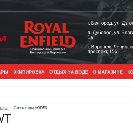
г. Белгород, ул. Дзго
п. Дубовое, ул. Благ
1а
г. Воронеж, Ленинск
проспект, 156
АРЫ
ЭКИПИРОВКА
ОТДЫХ НА ВОДЕ
О МАГАЗИНЕ
К
ходы
Снегоходы AODES
WT