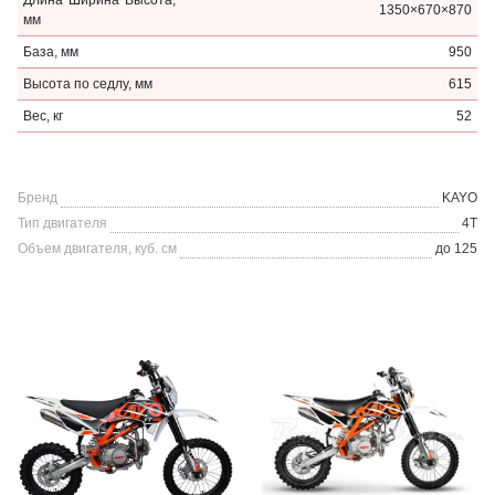
Длина*Ширина*Высота,
1350×670×870
мм
База, мм
950
Высота по седлу, мм
615
Вес, кг
52
Бренд
KAYO
Тип двигателя
4Т
Объем двигателя, куб. см
до 125