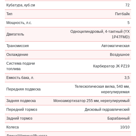
Кубатура, куб.см
72
Тип
Питбайк
Мощность, л.с.
5
Одноцилиндровый, 4-тактный (YX
Двигатель
1P47FMD)
Трансмиссия
Автоматическая
Охлаждение
Воздушное
Система подачи
Карбюратор JK PZ19
топлива
Емкость бака, л.
3,5
Телескопическая вилка, 540 мм,
Передняя подвеска
нерегулируемая
Задняя подвеска
Моноамортизатор 255 мм, нерегулируемый
Передний тормоз
Дисковый гидравлический
Задний тормоз
Барабанный
Колеса
10/10