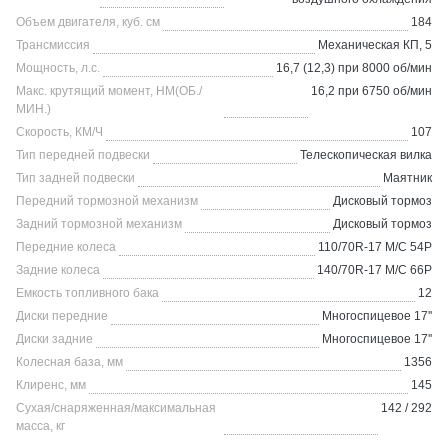
Объем двигателя, куб. см
184
Трансмиссия
Механическая КП, 5
Мощность, л.с.
16,7 (12,3) при 8000 об/мин
Макс. крутящий момент, НМ(ОБ./
16,2 при 6750 об/мин
МИН.)
Скорость, КМ/Ч
107
Тип передней подвески
Телескопическая вилка
Тип задней подвески
Маятник
Передний тормозной механизм
Дисковый тормоз
Задний тормозной механизм
Дисковый тормоз
Передние колеса
110/70R-17 M/C 54P
Задние колеса
140/70R-17 M/C 66P
Емкость топливного бака
12
Диски передние
Многоспицевое 17''
Диски задние
Многоспицевое 17''
Колесная база, мм
1356
Клиренс, мм
145
Сухая/снаряженная/максимальная
142 / 292
масса, кг