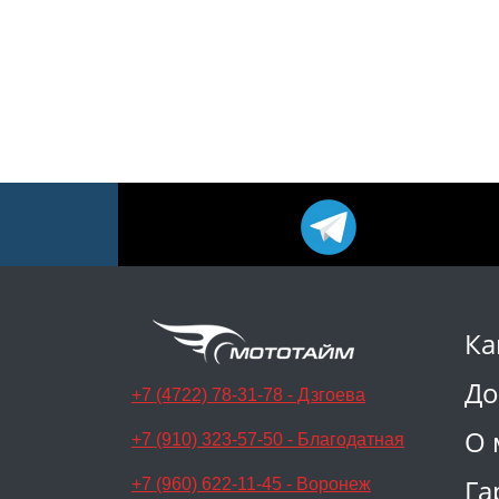
Ка
До
+7 (4722) 78-31-78 - Дзгоева
О 
+7 (910) 323-57-50 - Благодатная
Га
+7 (960) 622-11-45 - Воронеж