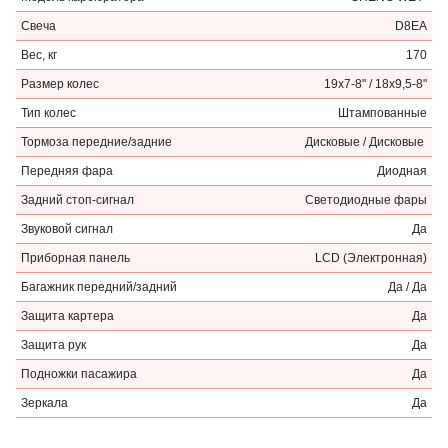
Свеча
D8EA
Вес, кг
170
Размер колес
19х7-8" / 18х9,5-8"
Тип колес
Штампованные
Тормоза передние/задние
Дисковые / Дисковые
Передняя фара
Диодная
Задний стоп-сигнал
Светодиодные фары
Звуковой сигнал
Да
Приборная панель
LCD (Электронная)
Багажник передний/задний
Да / Да
Защита картера
Да
Защита рук
Да
Подножки пасажира
Да
Зеркала
Да