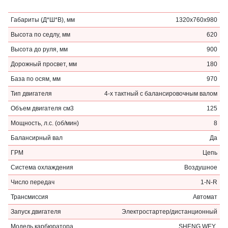
Габариты (Д*Ш*В), мм
1320х760х980
Высота по седлу, мм
620
Высота до руля, мм
900
Дорожный просвет, мм
180
База по осям, мм
970
Тип двигателя
4-х тактный с балансировочным валом
Объем двигателя см3
125
Мощность, л.с. (об/мин)
8
Балансирный вал
Да
ГРМ
Цепь
Система охлаждения
Воздушное
Число передач
1-N-R
Трансмиссия
Автомат
Запуск двигателя
Электростартер/дистанционный
Модель карбюратора
SHENG WEY