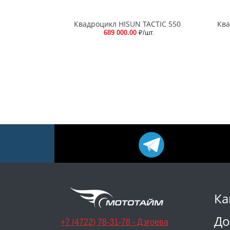
Квадроцикл HISUN TACTIC 550
Ква
689 000.00
₽/шт.
Ка
До
+7 (4722) 78-31-78 - Дзгоева