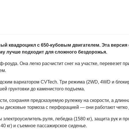
ный квадроцикл с 650-кубовым двигателем. Эта верси
му лучше подходит для сложного бездорожья.
-роуда. Она легко расчистит снег на участке, перевезет пр
ем.
адским вариатором CVTech. Три режима (2WD, 4WD и блок
шей грунтовки до каменистого подъема.
и, сохраняя предсказуемую рулежку на скорости, а длинн
ны дисковые тормоза с перфорацией — они работают четко
 электроусилитель руля, лебедка (1580 кг), защита рук и п
40 кг) и съемное пассажирское сиденье.