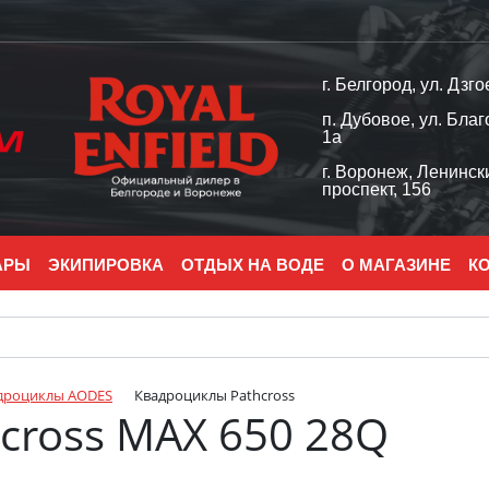
г. Белгород, ул. Дзго
п. Дубовое, ул. Благ
1а
г. Воронеж, Ленинск
проспект, 156
АРЫ
ЭКИПИРОВКА
ОТДЫХ НА ВОДЕ
О МАГАЗИНЕ
К
дроциклы AODES
Квадроциклы Pathcross
cross MAX 650 28Q