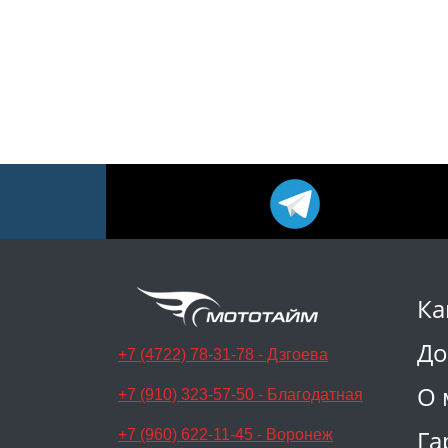
Ка
До
+7 (4722) 78-31-78 - Дзгоева
О 
+7 (910) 323-57-50 - Благодатная
Га
+7 (960) 622-11-45 - Воронеж