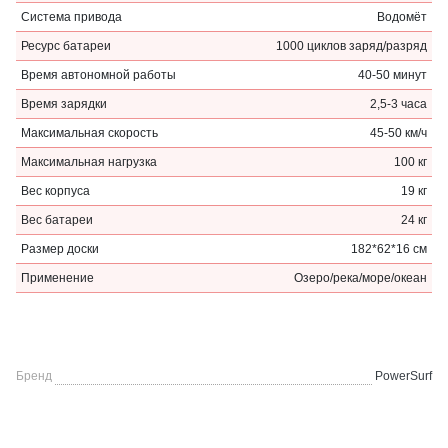
Система привода
Водомёт
Ресурс батареи
1000 циклов заряд/разряд
Время автономной работы
40-50 минут
Время зарядки
2,5-3 часа
Максимальная скорость
45-50 км/ч
Максимальная нагрузка
100 кг
Вес корпуса
19 кг
Вес батареи
24 кг
Размер доски
182*62*16 см
Применение
Озеро/река/море/океан
Бренд
PowerSurf