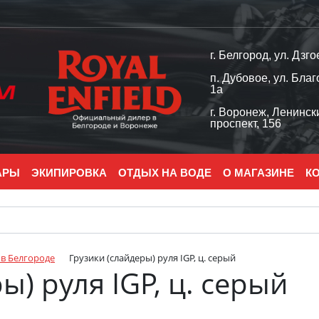
г. Белгород, ул. Дзго
п. Дубовое, ул. Благ
1а
г. Воронеж, Ленинск
проспект, 156
АРЫ
ЭКИПИРОВКА
ОТДЫХ НА ВОДЕ
О МАГАЗИНЕ
К
 в Белгороде
Грузики (слайдеры) руля IGP, ц. серый
ы) руля IGP, ц. серый