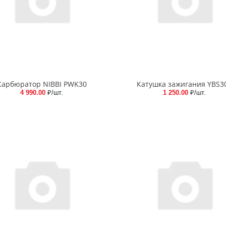
Карбюратор NIBBI PWK30
Катушка зажигания YBS3
4 990.00
₽/шт.
1 250.00
₽/шт.