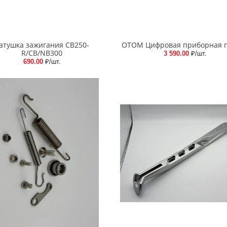
атушка зажигания CB250-
ОТОМ Цифровая приборная 
R/CB/NB300
3 590.00
₽/шт.
690.00
₽/шт.