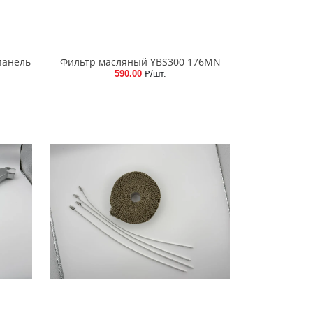
панель
Фильтр масляный YBS300 176MN
590.00
₽/шт.