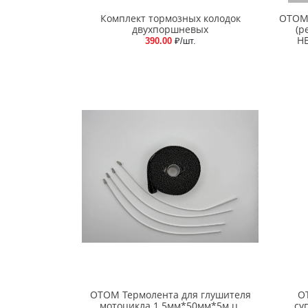
Комплект тормозных колодок
OTOM 
двухпоршневых
(р
HE
390.00
₽/шт.
OTOM Термолента для глушителя
O
мотоцикла 1.5мм*50мм*5м ц.
су