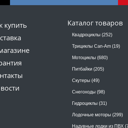
Каталог товаров
к купить
Квадроциклы (252)
ставка
Трициклы Can-Am (19)
магазине
Мотоциклы (680)
рантия
Питбайки (205)
нтакты
Скутеры (49)
вости
Снегоходы (98)
Гидроциклы (31)
Лодочные моторы (299)
Надувные лодки из ПВХ (