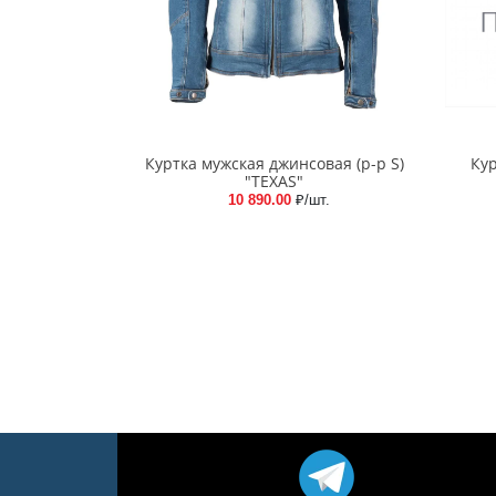
Куртка мужская джинсовая (р-р S)
Ку
"TEXAS"
10 890.00
₽/шт.