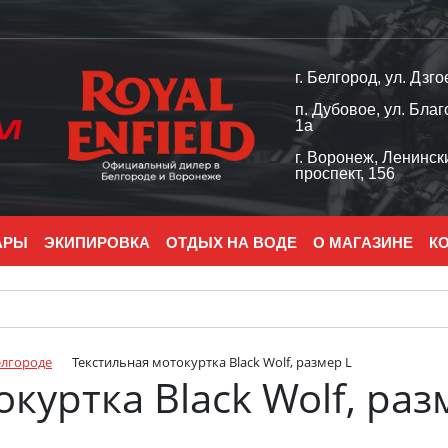
г. Белгород, ул. Дзго
п. Дубовое, ул. Благ
1а
г. Воронеж, Ленинск
проспект, 156
АРЫ
ЭКИПИРОВКА
ОТДЫХ НА ВОДЕ
О МАГАЗИНЕ
К
елгороде
Текстильная мотокуртка Black Wolf, размер L
куртка Black Wolf, раз