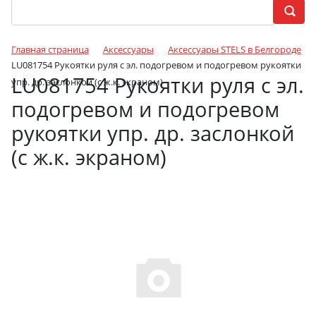
Главная страница
Аксессуары
Аксессуары STELS в Белгороде
LU081754 Рукоятки руля с эл. подогревом и подогревом рукоятки
LU081754 Рукоятки руля с эл.
упр. др. заслонкой (с ж.к. экраном)
подогревом и подогревом
рукоятки упр. др. заслонкой
(с ж.к. экраном)